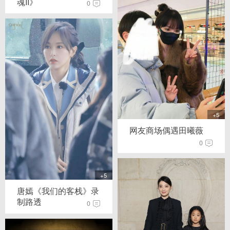
魂II》
0
+5
网友商场偶遇田曦薇
0
+5
唐嫣《我们的客栈》录
制路透
0