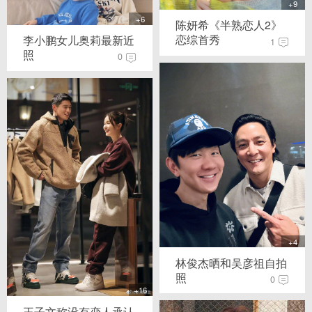
+9
+6
陈妍希《半熟恋人2》
恋综首秀
李小鹏女儿奥莉最新近
1
照
0
+4
林俊杰晒和吴彦祖自拍
照
0
+16
王子文称没有恋人承认