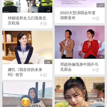
+17
+4
2023大型演唱会年度
洞察发布
钟丽缇和女儿们现身北
3
京机场
0
+4
+6
邓超孙俪现身中国乒乓
见面会
娜扎《我在你的未来
0
吗》收官
0