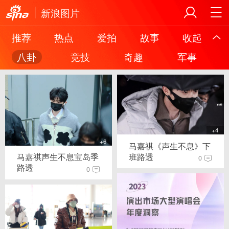
新浪图片
推荐
热点
爱拍
故事
收起
八卦
竞技
奇趣
军事
+4
+6
马嘉祺《声生不息》下
班路透
马嘉祺声生不息宝岛季
0
路透
0