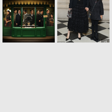
+4
梅婷携女儿出席巴黎时
装周
3
+4
《无名》官博辟谣网传
豆瓣分
1