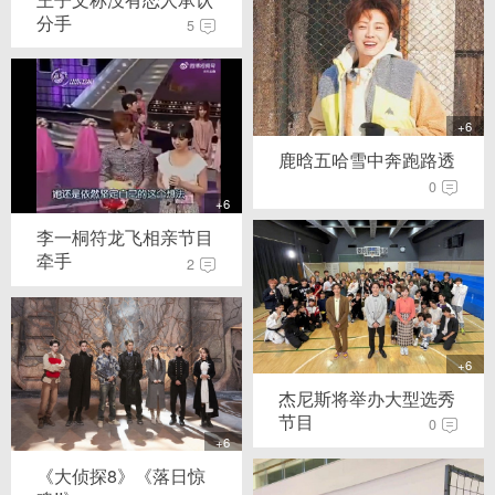
分手
5
+6
鹿晗五哈雪中奔跑路透
0
+6
李一桐符龙飞相亲节目
牵手
2
+6
杰尼斯将举办大型选秀
节目
0
+6
《大侦探8》《落日惊