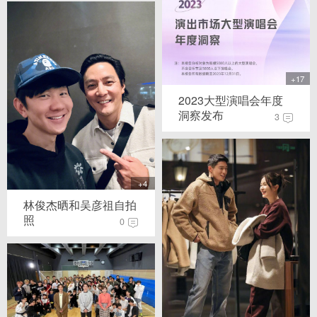
+17
2023大型演唱会年度
洞察发布
3
+4
林俊杰晒和吴彦祖自拍
照
0