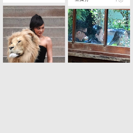
+4
网友偶遇许雅钧小S与
友人聚会
1
+4
凯莉詹娜黑色抹胸裙现
身活动
0