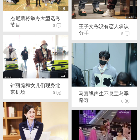
+6
+16
杰尼斯将举办大型选秀
节目
王子文称没有恋人承认
0
分手
5
+4
+6
钟丽缇和女儿们现身北
京机场
马嘉祺声生不息宝岛季
0
路透
0