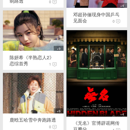
制路透
0
+4
邓超孙俪现身中国乒乓
见面会
0
+9
陈妍希《半熟恋人2》
恋综首秀
1
+6
+4
鹿晗五哈雪中奔跑路透
《无名》官博辟谣网传
0
豆瓣分
1