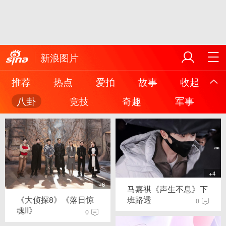
新浪图片
推荐
热点
爱拍
故事
收起
八卦
竞技
奇趣
军事
+4
+6
马嘉祺《声生不息》下
班路透
《大侦探8》《落日惊
0
魂II》
0