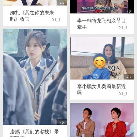
+6
+6
娜扎《我在你的未来
吗》收官
李一桐符龙飞相亲节目
0
牵手
2
+6
李小鹏女儿奥莉最新近
照
0
+5
唐嫣《我们的客栈》录