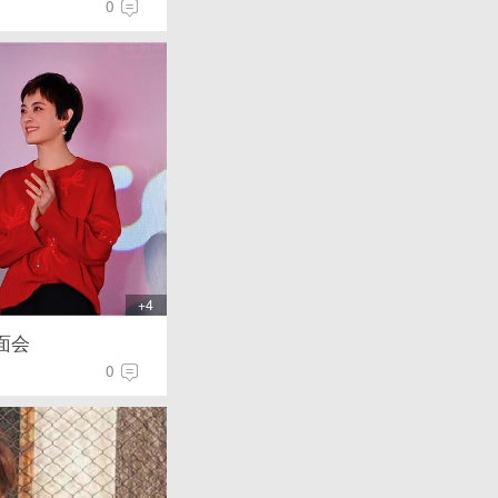
0
+4
面会
0