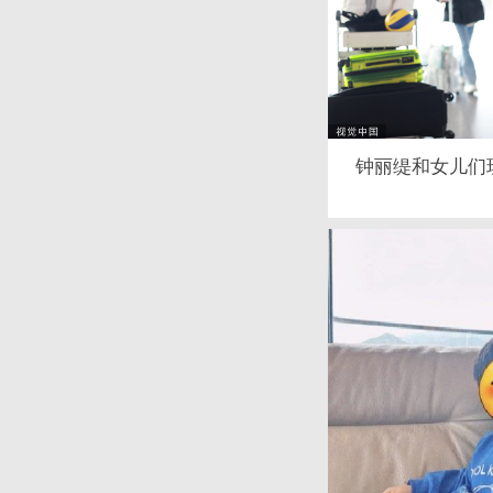
钟丽缇和女儿们