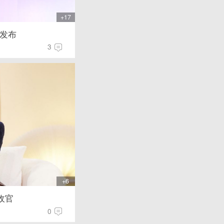
+17
察发布
3
+6
收官
0