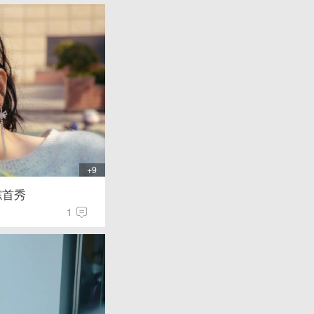
+9
综首秀
1