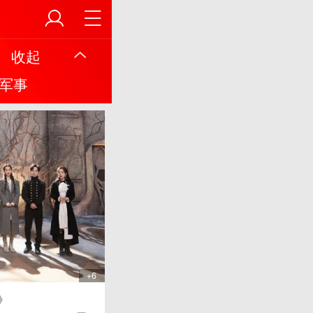
收起
军事
+6
》