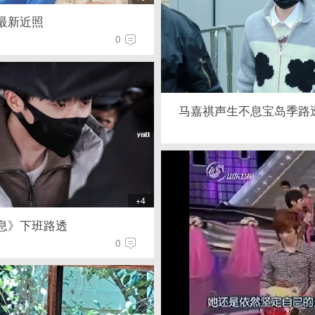
最新近照
0
马嘉祺声生不息宝岛季路
+4
息》下班路透
0