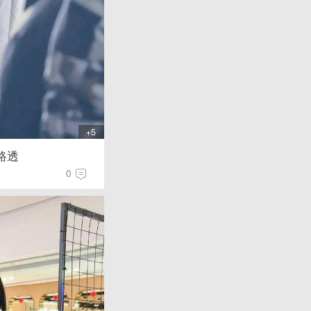
+5
路透
0