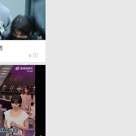
+6
透
0