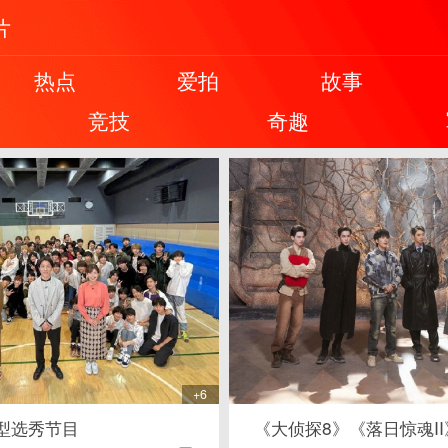
片
热点
爱拍
故事
竞技
奇趣
+6
型选秀节目
《大侦探8》《落日惊魂II