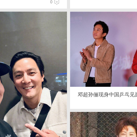
0
邓超孙俪现身中国乒乓见