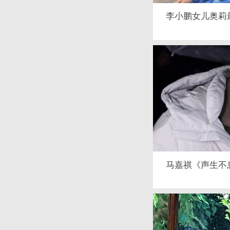
李小鹏女儿奥莉
马嘉祺《声生不