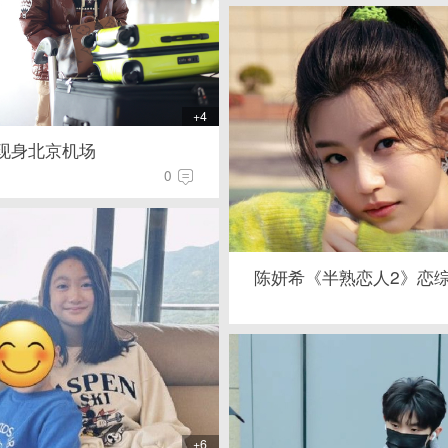
+4
现身北京机场
0
陈妍希《半熟恋人2》恋
+6