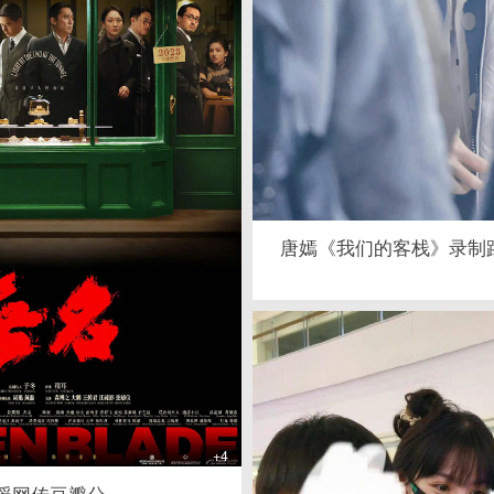
唐嫣《我们的客栈》录制
+4
谣网传豆瓣分