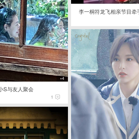
李一桐符龙飞相亲节目牵
+4
小S与友人聚会
1