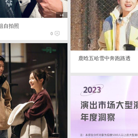
+4
祖自拍照
0
鹿晗五哈雪中奔跑路透