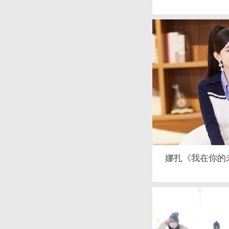
娜扎《我在你的