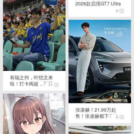
2026款启境GT7 Ultra
0
+5
有福之州，叶恺文来
啦！打卡闽超，和萌...
31
+5
张凌赫！21.99万起
售！张凌赫都下单的...
0