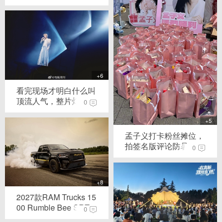
+6
看完现场才明白什么叫
顶流人气，整片灯...
0
+5
孟子义打卡粉丝摊位，
拍签名版评论防暑
0
+8
2027款RAM Trucks 15
00 Rumble Bee SRT...
0