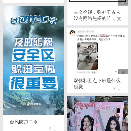
+1
古文今译，弥补了古人
没有网络热梗的缺...
0
+1
双休和五点下班是什么
感觉
0
+1
台风防范口令
0