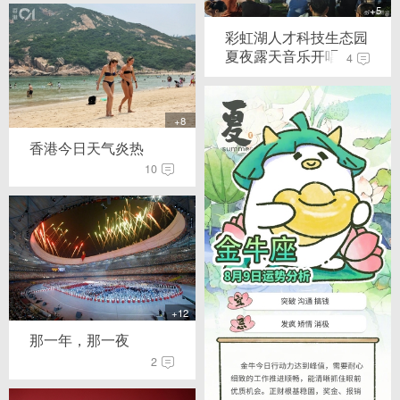
+5
彩虹湖人才科技生态园
夏夜露天音乐开唱...
4
+8
香港今日天气炎热
10
+12
那一年，那一夜
2