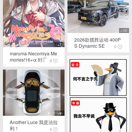
+131
2026款揽胜运动 400P
+7
S Dynamic SE
0
maruma-Necomiya Me
mories!16+α 封面...
0
+9
Another Luce 我是法拉
利！
0