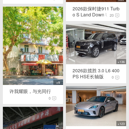
2026款保时捷911 Turb
o S Land Down Un...
20
+136
2026款揽胜 3.0 L6 400
PS HSE长轴版
0
+9
许我耀眼，与光同行
0
+123