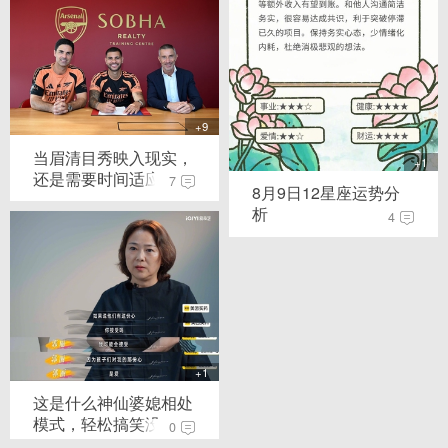
+9
当眉清目秀映入现实，
+1
还是需要时间适应
7
8月9日12星座运势分
析
4
+1
这是什么神仙婆媳相处
+8
模式，轻松搞笑没...
0
哇，又有口福了 感谢