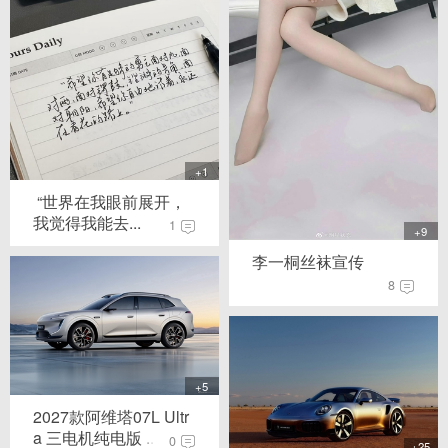
+1
️ “世界在我眼前展开，
我觉得我能去...
1
+9
李一桐丝袜宣传
8
+5
2027款阿维塔07L Ultr
a 三电机纯电版 ...
0
+25