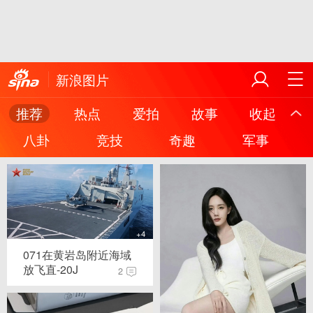
新浪图片
推荐
热点
爱拍
故事
收起
八卦
竞技
奇趣
军事
+4
071在黄岩岛附近海域
放飞直-20J
2