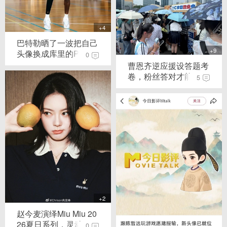
+4
巴特勒晒了一波把自己
+9
头像换成库里的P...
0
曹恩齐逆应援设答题考
卷，粉丝答对才能...
5
+2
赵今麦演绎Miu Miu 20
26夏日系列，灵动...
0