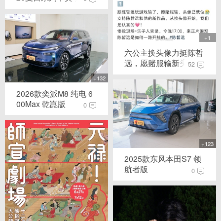
+1
六公主换头像力挺陈哲
远，愿赌服输新头...
52
+132
2026款奕派M8 纯电 6
00Max 乾崑版
0
+123
2025款东风本田S7 领
航者版
0