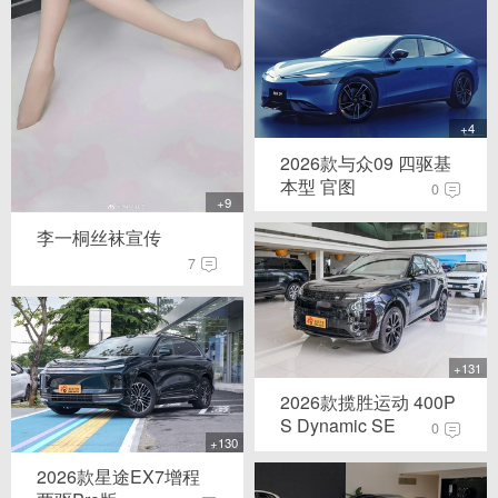
+4
2026款与众09 四驱基
本型 官图
0
+9
李一桐丝袜宣传
7
+131
2026款揽胜运动 400P
S Dynamic SE
0
+130
2026款星途EX7增程