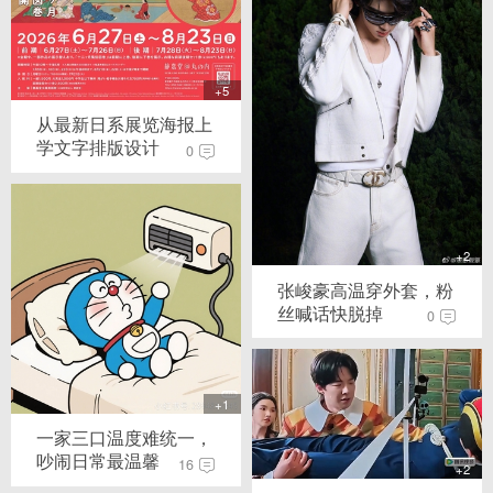
+5
从最新日系展览海报上
学文字排版设计
0
+2
张峻豪高温穿外套，粉
丝喊话快脱掉
0
+1
一家三口温度难统一，
吵闹日常最温馨
16
+2