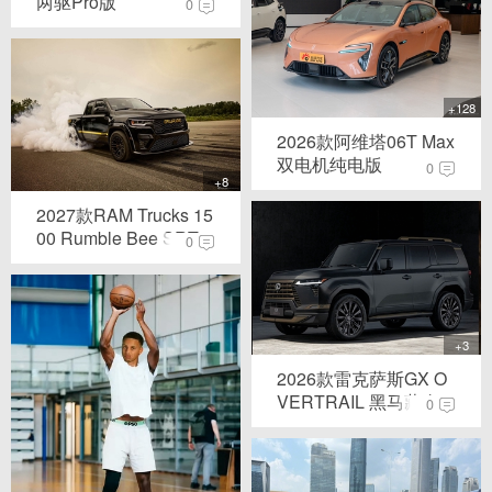
两驱Pro版
0
+128
2026款阿维塔06T Max
双电机纯电版
0
+8
2027款RAM Trucks 15
00 Rumble Bee SRT...
0
+3
2026款雷克萨斯GX O
VERTRAIL 黑马藏金...
0