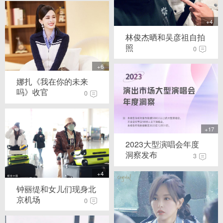
+4
林俊杰晒和吴彦祖自拍
照
0
+6
娜扎《我在你的未来
吗》收官
0
+17
2023大型演唱会年度
洞察发布
3
+4
钟丽缇和女儿们现身北
京机场
0