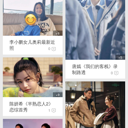
+6
李小鹏女儿奥莉最新近
照
0
+5
唐嫣《我们的客栈》录
制路透
0
+9
陈妍希《半熟恋人2》
恋综首秀
1