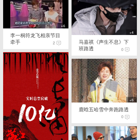
+6
+4
李一桐符龙飞相亲节目
牵手
马嘉祺《声生不息》下
2
班路透
0
+6
鹿晗五哈雪中奔跑路透
0