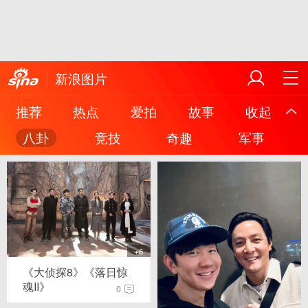
新浪图片
推荐
热点
爱拍
故事
收起
八卦
竞技
奇趣
军事
+6
《大侦探8》《落日惊
魂II》
0