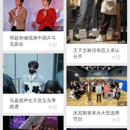
+4
邓超孙俪现身中国乒乓
+16
见面会
0
王子文称没有恋人承认
分手
5
+6
马嘉祺声生不息宝岛季
+6
路透
0
杰尼斯将举办大型选秀
节目
0