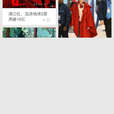
+4
满江红、流浪地球2票
房破10亿
0
+4
安妮海瑟薇戴小红帽现
身
0
+4
网友偶遇许雅钧小S与
友人聚会
1